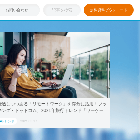
お問い合わせ
無料資料ダウンロード
浸透しつつある「リモートワーク」を存分に活用！ブッ
テレワー
キング・ドットコム、2021年旅行トレンド「ワーケー
AoyamaL
ション」におすすめの国内宿泊施設5選
#トレンド
2021.03.17
#トレンド