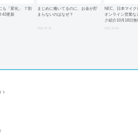
にも「変化」 ７割
まじめに働いてるのに、お金が貯
NEC、日本マイ
0:43更新
まらないのはなぜ？
オンライン営業な
ク紹介10月18日
2021.07.30
2021.10.04
イト
T