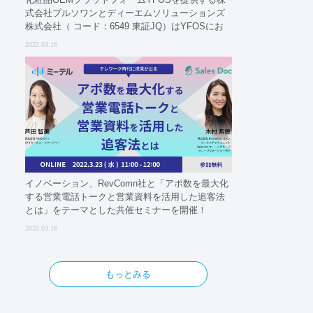
式会社プルソワンとディーエムソリューションズ
株式会社（ コード：6549 東証JQ）はYFOSにお
けるロジスティクスパートナーとしての基本合意
2022.03.16
契約を締結
イノベーション、RevComn社と「アポ数を最大化
する営業電話トークと営業資料を活用した追客法
とは」をテーマとした共催セミナーを開催！
2022.03.16
もっとみる