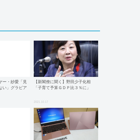
ヤー・紗愛「見
【新閣僚に聞く】野田少子化相
ない」グラビア
「子育て予算ＧＤＰ比３％に」
2021.10.17