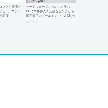
クロソフト登壇／
サードウェーブ、ついにカラバリ
どセールステッ
PCに本格参入！上品なピンクから
無料開催
派手派手のゴールドまで、多彩な4
色展開
2021.11.19