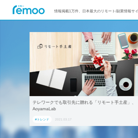
情報掲載1万件、日本最大のリモート/副業情報サ
活用！ブッ
テレワークでも取引先に贈れる「リモート手土産」、
「ワーケー
AoyamaLab
#トレンド
2021.03.17