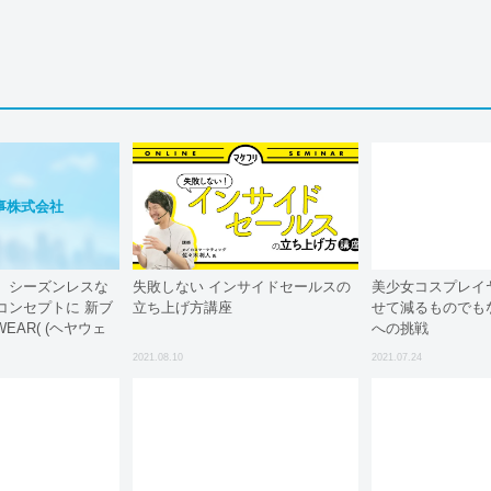
事株式会社
、シーズンレスな
失敗しない インサイドセールスの
美少女コスプレイ
コンセプトに 新ブ
立ち上げ方講座
せて減るものでも
WEAR( (ヘヤウェ
への挑戦
ーツカンパニー公式
2021.08.10
2021.07.24
で販売開始