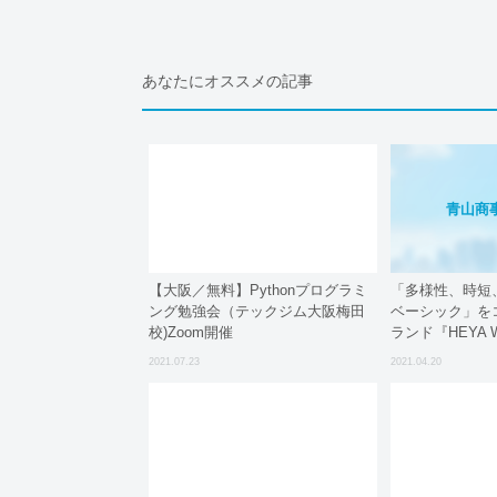
あなたにオススメの記事
青山商
【大阪／無料】Pythonプログラミ
「多様性、時短
ング勉強会（テックジム大阪梅田
ベーシック」を
校)Zoom開催
ランド『HEYA 
ア)』をザ・ス
2021.07.23
2021.04.20
ECサイト限定