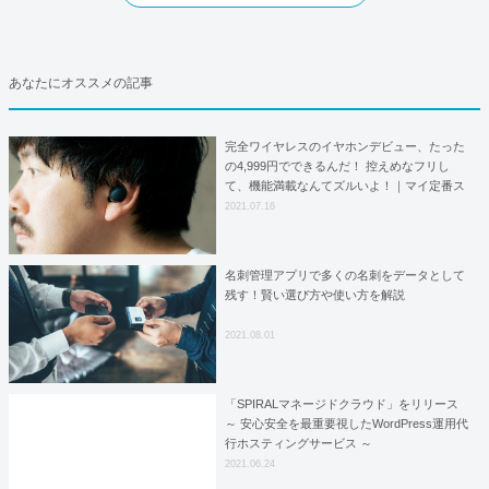
あなたにオススメの記事
完全ワイヤレスのイヤホンデビュー、たった
の4,999円でできるんだ！ 控えめなフリし
て、機能満載なんてズルいよ！｜マイ定番ス
タイル
2021.07.16
名刺管理アプリで多くの名刺をデータとして
残す！賢い選び方や使い方を解説
2021.08.01
「SPIRALマネージドクラウド」をリリース
～ 安心安全を最重要視したWordPress運用代
行ホスティングサービス ～
2021.06.24