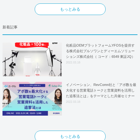
もっとみる
新着記事
化粧品OEMプラットフォームYFOSを提供す
る株式会社プルソワンとディーエムソリュー
ションズ株式会社（ コード：6549 東証JQ）
はYFOSにおけるロジスティクスパートナー
2022.03.16
としての基本合意契約を締結
イノベーション、RevComn社と「アポ数を最
大化する営業電話トークと営業資料を活用し
た追客法とは」をテーマとした共催セミナー
を開催！
2022.03.16
もっとみる