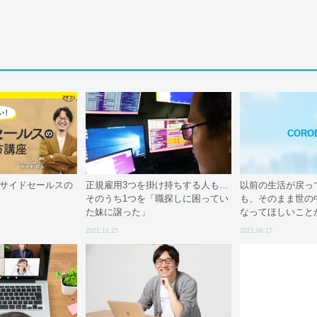
CORO
ンサイドセールスの
正規雇用3つを掛け持ちする人も…
以前の生活が戻っ
そのうち1つを「職探しに困ってい
も、そのまま世の
た妹に譲った」
なってほしいこと
2021.11.25
2021.06.17