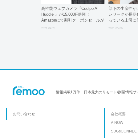
高性能ウェブカメラ『Coolpo AI
部下の生産性が
Huddle 』が15,000円割引！
レワークが長期
Amazonにて割引クーポンセールが
っている上司に
実施、専用ソフトウェアの最新ア
2021.09.24
2021.05.06
ップグレードも
情報掲載1万件、日本最大のリモート/副業情報サ
お問い合わせ
会社概要
AINOW
SDGsCONNEC