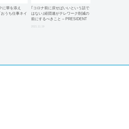
クに華を添え
｢コロナ前に戻せばいいという話で
『おうち仕事ネイ
はない｣経団連がテレワーク削減の
前にするべきこと – PRESIDENT
Online
2021.11.19