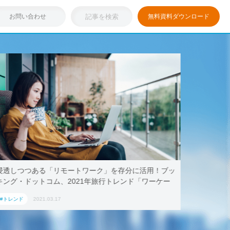
お問い合わせ
無料資料ダウンロード
浸透しつつある「リモートワーク」を存分に活用！ブッ
テレワー
キング・ドットコム、2021年旅行トレンド「ワーケー
AoyamaL
ション」におすすめの国内宿泊施設5選
#トレンド
2021.03.17
#トレンド