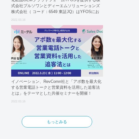
式会社プルソワンとディーエムソリューションズ
株式会社（ コード：6549 東証JQ）はYFOSにお
けるロジスティクスパートナーとしての基本合意
2022.03.16
契約を締結
イノベーション、RevComn社と「アポ数を最大化
する営業電話トークと営業資料を活用した追客法
とは」をテーマとした共催セミナーを開催！
2022.03.16
もっとみる