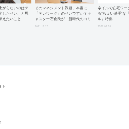
上がらないのはテ
そのマネジメント課題、本当に
ネイルで在宅ワー
化したせい、と思
「テレワーク」のせいですか？キ
る”ちょい派手”な
伝えたいこと
ャスター石倉氏が「新時代のコミ
ル』特集
ュ力」を語る
2021.12.20
2021.07.29
イト
T