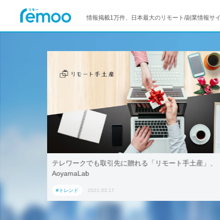
情報掲載1万件、日本最大のリモート/副業情報サ
活用！ブッ
テレワークでも取引先に贈れる「リモート手土産」、
「ワーケー
AoyamaLab
#トレンド
2021.03.17