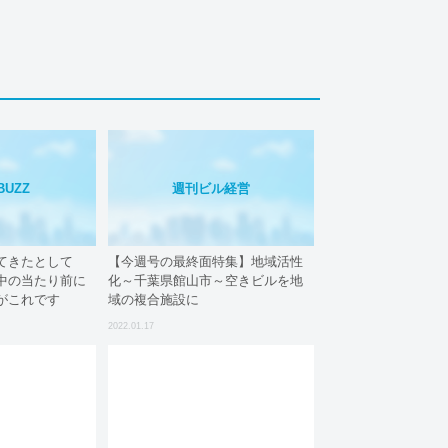
BUZZ
週刊ビル経営
てきたとして
【今週号の最終面特集】地域活性
中の当たり前に
化～千葉県館山市～空きビルを地
がこれです
域の複合施設に
2022.01.17