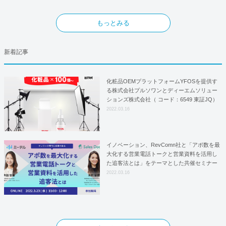
もっとみる
新着記事
化粧品OEMプラットフォームYFOSを提供す
る株式会社プルソワンとディーエムソリュー
ションズ株式会社（ コード：6549 東証JQ）
はYFOSにおけるロジスティクスパートナー
2022.03.16
としての基本合意契約を締結
イノベーション、RevComn社と「アポ数を最
大化する営業電話トークと営業資料を活用し
た追客法とは」をテーマとした共催セミナー
を開催！
2022.03.16