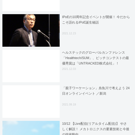
IPoEの10周年記念イベントが開催！ 今だから
こそ語れるIPoE誕生秘話
2021.12.23
ヘルステックのグローバルカンファレンス
「Healthtech/SUM」、ピッチコンテストの最
優秀賞は「UNTRACKED株式会社」！
2021.12.03
「親子ワーケーション」糸魚川で考えよう 24
日オンラインイベント ／新潟
2021.09.19
10/12 【Live配信(リアルタイム配信)】 やさ
しく解説！ メカトロニクスの要素技術と今後
の技術動向