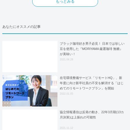
もっとみる
あなたにオススメの記事
ブラック珈琲好き男子必見！ 日本では珍しい
豆を使用した『MORIYAMA 厳選珈琲 無糖』
が美味い！
2021.04.28
在宅環境整備サービス「リモートHQ」、新
年度に向け新卒社員の不安を解消する「はじ
めてのリモートワークプラン」を開始
2022.01.05
協立情報通信は反発の動き、22年3月期(13カ
月決算)は上振れの可能性
2021.11.12