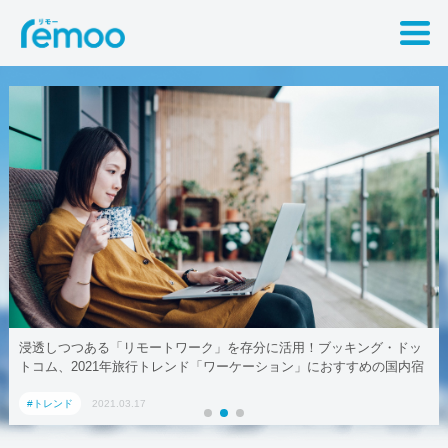
浸透しつつある「リモートワーク」を存分に活用！ブッキング・ドッ
テ
トコム、2021年旅行トレンド「ワーケーション」におすすめの国内宿
施設5選
#トレンド
2021.03.17
#