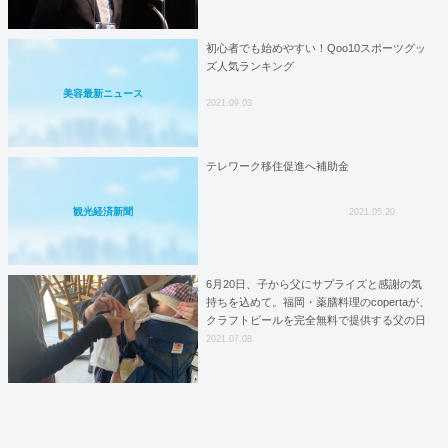
初心者でも始めやすい！Qoo10スポーツグッ
ズ人気ランキング
美容最新ニュース
2021.09.03
テレワーク移住促進へ補助金
観光経済新聞
2021.05.20
6月20日、子から父にサプライズと感謝の気
持ちを込めて。福岡・薬膳料理のcopertaが、
クラフトビールを完全無料で提供する父の日
イベントを開催
2021.07.08