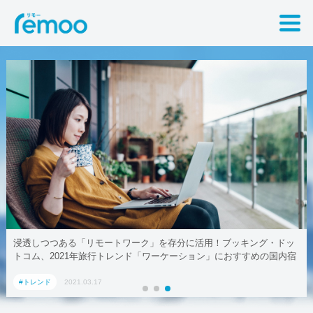
ッ
テレワークでも取引先に贈れる「リモート手土産」、AoyamaLab
宿
#トレンド
2021.03.17