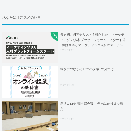
あなたにオススメの記事
業界初、AIアナリストを軸とした「マーケテ
ィングDX人材プラットフォーム」スタート第
1弾は企業とマーケティング人材のマッチン
グへ、1,000社のマーケティング支援実績と知
2021.12.22
見を活用
稼ぎにつながる｢8つのタネ｣の見つけ方
2022.01.29
新型コロナ 専門家会議 「年末にかけ波を想
定」
2021.11.12