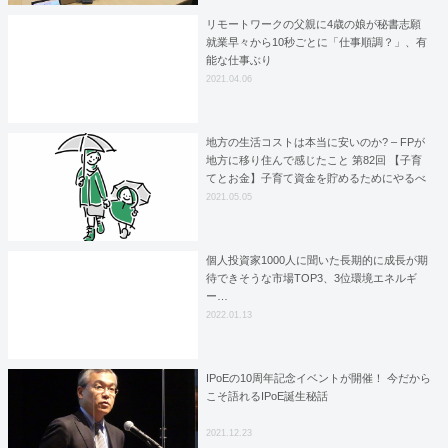
リモートワークの父親に4歳の娘が秘書志願
就業早々から10秒ごとに「仕事順調？」、有
能な仕事ぶり
2021.04.06
地方の生活コストは本当に安いのか? – FPが
地方に移り住んで感じたこと 第82回 【子育
てとお金】子育て資金を貯めるためにやるべ
きこととは?
2021.05.05
個人投資家1000人に聞いた長期的に成長が期
待できそうな市場TOP3、3位環境エネルギ
ー…
2022.01.13
IPoEの10周年記念イベントが開催！ 今だから
こそ語れるIPoE誕生秘話
2021.12.23