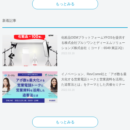
もっとみる
新着記事
化粧品OEMプラットフォームYFOSを提供す
る株式会社プルソワンとディーエムソリュー
ションズ株式会社（ コード：6549 東証JQ）
はYFOSにおけるロジスティクスパートナー
2022.03.16
としての基本合意契約を締結
イノベーション、RevComn社と「アポ数を最
大化する営業電話トークと営業資料を活用し
た追客法とは」をテーマとした共催セミナー
を開催！
2022.03.16
もっとみる