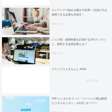
テレワークで始める働き方改革!～社員が力を
発揮できる企業を目指す～
2021.11.29
ジョブ型・副業制度を計画するJVCケンウッ
ド、期待する波及効果とは？
2021.10.24
リラックスときちんと AOKI
2021.11.08
TKP レンタルオフィス「リージャス郡山駅前
ビジネスセンター」を6月にオープン
財経新聞