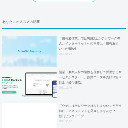
あなたにオススメの記事
「情報通信業」では9割以上がテレワーク導
入、インターネットへの不安は「情報漏え
い」が9割超
ScanNetSecurity
2021.06.22
副業・兼業人材の適性を理解して採用するサ
ービスがスタート。副業ニーズを受け12月8
日より受付開始。
2021.12.08
「ウチにはテレワークはなじまない」と言う
前に，マネジメントを見直しませんか？ ──
新刊ピックアップ
2021.05.26