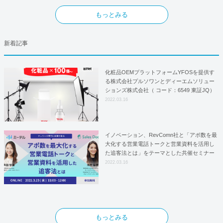
もっとみる
新着記事
化粧品OEMプラットフォームYFOSを提供す
る株式会社プルソワンとディーエムソリュー
ションズ株式会社（ コード：6549 東証JQ）
はYFOSにおけるロジスティクスパートナー
2022.03.16
としての基本合意契約を締結
イノベーション、RevComn社と「アポ数を最
大化する営業電話トークと営業資料を活用し
た追客法とは」をテーマとした共催セミナー
を開催！
2022.03.16
もっとみる