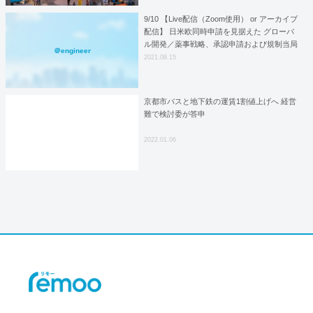
9/10 【Live配信（Zoom使用） or アーカイブ
配信】 日米欧同時申請を見据えた グローバ
ル開発／薬事戦略、承認申請および規制当局
＠engineer
対応
2021.08.15
京都市バスと地下鉄の運賃1割値上げへ 経営
難で検討委が答申
2022.01.06