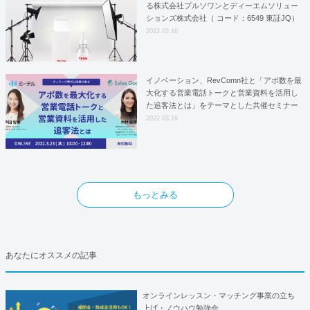
る株式会社プルソワンとディーエムソリュー
ションズ株式会社（ コード：6549 東証JQ）
はYFOSにおけるロジスティクスパートナー
2022.03.16
としての基本合意契約を締結
イノベーション、RevComn社と「アポ数を最
大化する営業電話トークと営業資料を活用し
た追客法とは」をテーマとした共催セミナー
を開催！
2022.03.16
もっとみる
あなたにオススメの記事
オンラインレッスン・マッチング事業の立ち
上げ・ノウハウ勉強会