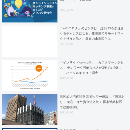
2021.12.03
「withコロナ」のピンチは、建築DXを加速さ
せるチャンスになる。建設業でリモートワー
クを行う方法と、業界の未来図とは
2021.07.07
「インサイドセールス」「カスタマーサクセ
ス」 テレワーク可能な求人が3年で約4倍に
――パーソルキャリア調査
2022.03.02
港区虎ノ門再開発 高層タワー建設に「勝算あ
り」 都心に海外資金流入続く 国家戦略特区
で政府後押し
2021.04.05