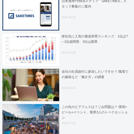
日本酒専門WEBメディア「SAKETIMES」ス
タッフ募集のご案内
2021.05.20
移住先に人気の都道府県ランキング、1位は?
– 2位福岡県、3位山梨県
2022.02.28
会社の社員旅行に参加したいですか？ 職場で
の服装など「働き方」の調査
2022.02.14
この先のビアフェスは？ごみ問題は？ 環境×
ビール×イベント、業界3人のトークセッショ
ン
2021.07.10