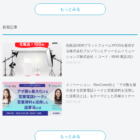
もっとみる
新着記事
化粧品OEMプラットフォームYFOSを提供す
る株式会社プルソワンとディーエムソリュー
ションズ株式会社（ コード：6549 東証JQ）
はYFOSにおけるロジスティクスパートナー
2022.03.16
としての基本合意契約を締結
イノベーション、RevComn社と「アポ数を最
大化する営業電話トークと営業資料を活用し
た追客法とは」をテーマとした共催セミナー
を開催！
2022.03.16
もっとみる