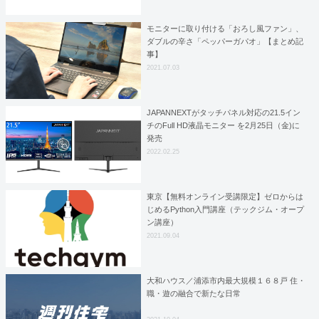
モニターに取り付ける「おろし風ファン」、
ダブルの辛さ「ペッパーガパオ」【まとめ記
事】
2021.07.03
JAPANNEXTがタッチパネル対応の21.5イン
チのFull HD液晶モニター を2月25日（金)に
発売
2022.02.25
東京【無料オンライン受講限定】ゼロからは
じめるPython入門講座（テックジム・オープ
ン講座）
2021.09.04
大和ハウス／浦添市内最大規模１６８戸 住・
職・遊の融合で新たな日常