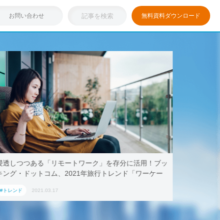
お問い合わせ
無料資料ダウンロード
浸透しつつある「リモートワーク」を存分に活用！ブッ
テレワー
キング・ドットコム、2021年旅行トレンド「ワーケー
AoyamaL
ション」におすすめの国内宿泊施設5選
#トレンド
2021.03.17
#トレンド