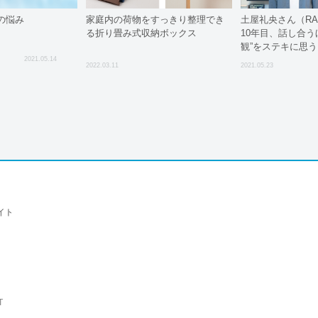
の悩み
家庭内の荷物をすっきり整理でき
土屋礼央さん（RAG
る折り畳み式収納ボックス
10年目、話し合う
観”をステキに思う
2021.05.14
2022.03.11
2021.05.23
イト
T