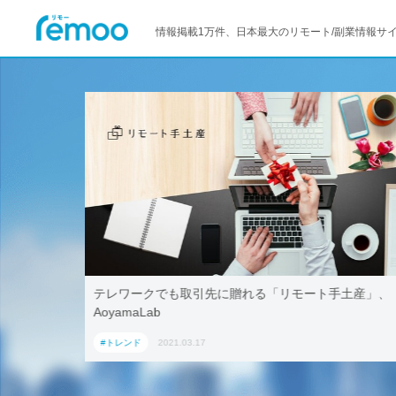
情報掲載1万件、日本最大のリモート/副業情報サ
活用！ブッ
テレワークでも取引先に贈れる「リモート手土産」、
「ワーケー
AoyamaLab
#トレンド
2021.03.17