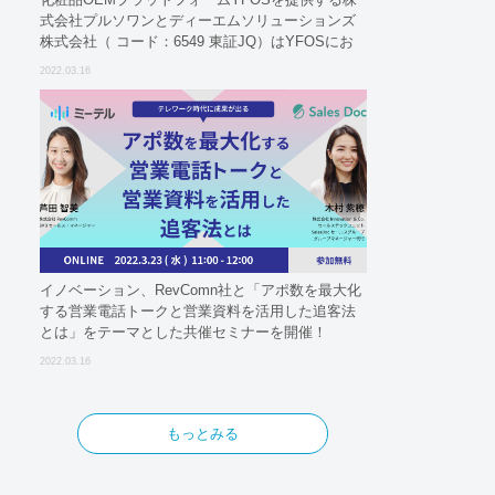
式会社プルソワンとディーエムソリューションズ
株式会社（ コード：6549 東証JQ）はYFOSにお
けるロジスティクスパートナーとしての基本合意
2022.03.16
契約を締結
イノベーション、RevComn社と「アポ数を最大化
する営業電話トークと営業資料を活用した追客法
とは」をテーマとした共催セミナーを開催！
2022.03.16
もっとみる