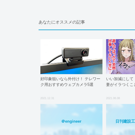
あなたにオススメの記事
好印象狙いなら外付け！ テレワー
いい加減にして
ク用おすすめウェブカメラ5選
妻がイラつくこと 
2021.12.31
2021.06.08
＠engineer
日刊建設工