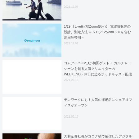
2021.12.07
1/19 【Live配信(Zoom使用)】 電波吸収体の
設計、測定方法 ～５Ｇ／Beyond５Ｇを含む
高周波帯用～
＠engineer
2021.12.02
コムアイ/KOM_Iが初回ゲスト！ カルチャー
シーンを創る人気クリエイターの
WEEKEND・休日に迫るポッドキャスト配信
スタート！ – ニュース
2021.09.13
テレワークにも！人気の海老名にシェアオフ
ィスがオープン
2021.05.15
大和証券社長がコロナ禍で確信したデジタル