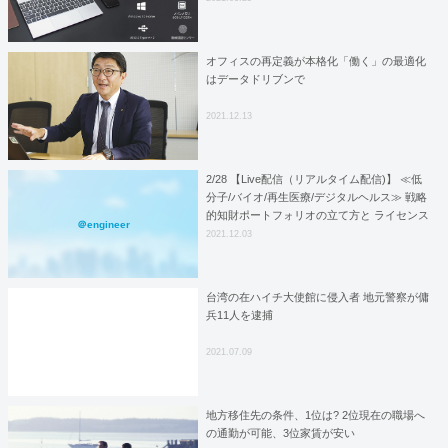
オフィスの再定義が本格化「働く」の最適化
はデータドリブンで
2021.12.13
2/28 【Live配信（リアルタイム配信)】 ≪低
分子/バイオ/再生医療/デジタルヘルス≫ 戦略
的知財ポートフォリオの立て方と ライセンス
＠engineer
イン・アウト時の注意点
2021.12.03
台湾の在ハイチ大使館に侵入者 地元警察が傭
兵11人を逮捕
2021.07.09
地方移住先の条件、1位は? 2位現在の職場へ
の通勤が可能、3位家賃が安い