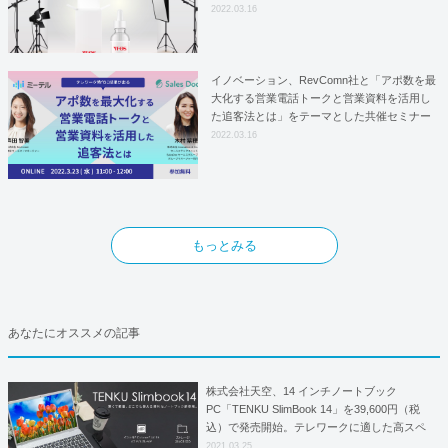
はYFOSにおけるロジスティクスパートナー
2022.03.16
としての基本合意契約を締結
イノベーション、RevComn社と「アポ数を最
大化する営業電話トークと営業資料を活用し
た追客法とは」をテーマとした共催セミナー
を開催！
2022.03.16
もっとみる
あなたにオススメの記事
株式会社天空、14 インチノートブック
PC「TENKU SlimBook 14」を39,600円（税
込）で発売開始。テレワークに適した高スペ
ック
2021.03.25