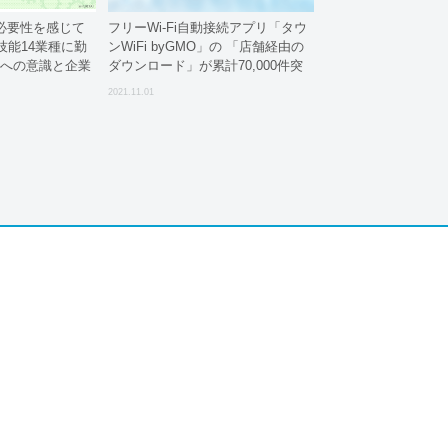
必要性を感じて
フリーWi-Fi自動接続アプリ「タウ
技能14業種に勤
ンWiFi byGMO」の 「店舗経由の
Xへの意識と企業
ダウンロード」が累計70,000件突
破へ！
2021.11.01