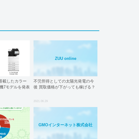
ZUU online
を搭載したカラー
不労所得としての太陽光発電の今
機7モデルを発表
後 買取価格が下がっても稼げる？
2021.06.29
GMOインターネット株式会社