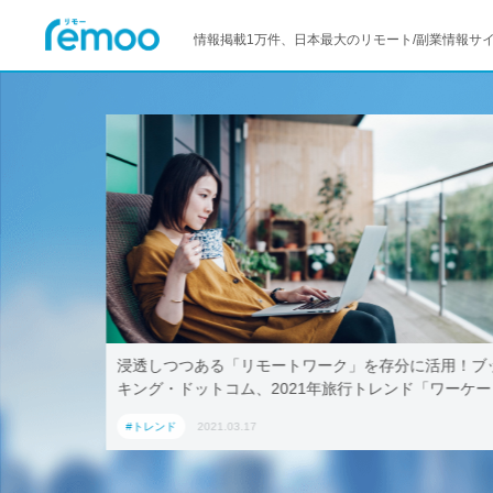
情報掲載1万件、日本最大のリモート/副業情報サ
活用！ブッ
テレワークでも取引先に贈れる「リモート手土産」、
「ワーケー
AoyamaLab
#トレンド
2021.03.17