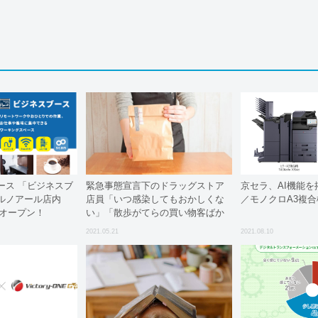
ース 「ビジネスブ
緊急事態宣言下のドラッグストア
京セラ、AI機能
ルノアール店内
店員「いつ感染してもおかしくな
／モノクロA3複合
)オープン！
い」「散歩がてらの買い物客ばか
り。本当に必要なものを買ってい
2021.05.21
2021.08.10
る人は少ない」