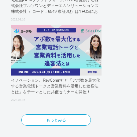
式会社プルソワンとディーエムソリューションズ
株式会社（ コード：6549 東証JQ）はYFOSにお
けるロジスティクスパートナーとしての基本合意
2022.03.16
契約を締結
イノベーション、RevComn社と「アポ数を最大化
する営業電話トークと営業資料を活用した追客法
とは」をテーマとした共催セミナーを開催！
2022.03.16
もっとみる