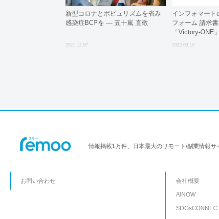
新型コロナとポピュリズムを省み
インフォマートの
感染症BCPを — 五十嵐 直敬
フォーム 請求書
「Victory-O
2021.12.07
2022.03.10
情報掲載1万件、日本最大のリモート/副業情報サ
お問い合わせ
会社概要
AINOW
SDGsCONNEC