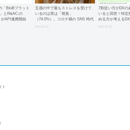
「BtoBプラット
五感の中で最もストレスを受けて
7割近い方がDXの
」とR&AC;の
いるのは実は「視覚」
いると回答！特定
NE」がAPI連携開始
（74.0%）。コロナ禍の SNS 時代
める方が考えるD
特有?! 今、”目（メ）ンタルストレ
の現状とは
2021.06.13
2022.01.26
ス”が問題に…。
イト
T