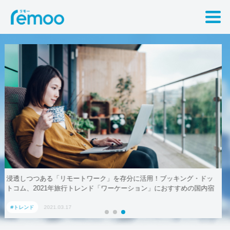
ドッ
テレワークでも取引先に贈れる「リモート手土産」、AoyamaLab
内宿
#トレンド
2021.03.17