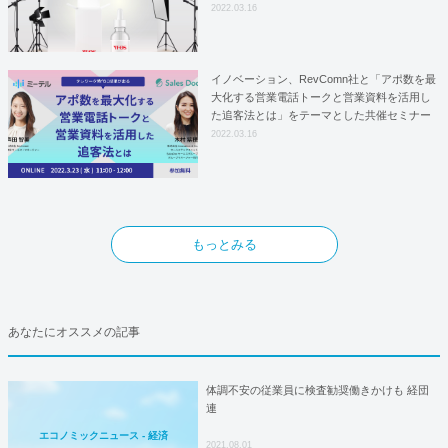
はYFOSにおけるロジスティクスパートナー
2022.03.16
としての基本合意契約を締結
イノベーション、RevComn社と「アポ数を最
大化する営業電話トークと営業資料を活用し
た追客法とは」をテーマとした共催セミナー
を開催！
2022.03.16
もっとみる
あなたにオススメの記事
体調不安の従業員に検査勧奨働きかけも 経団
連
エコノミックニュース - 経済
2021.08.01