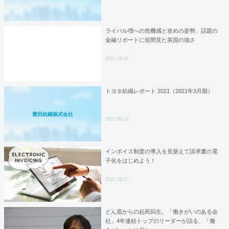
ライバル増への危機感と攻めの姿勢、話題の
金融リポートに垣間見た英国の強さ
2021.05.07
トヨタ紡織レポート 2021（2021年3月期）
豊田紡織株式会社
2021.09.22
インボイス制度の導入を見据えて請求書の電
子化をはじめよう！
2021.08.17
どん底からの起死回生。「働きがいのある会
社」4年連続トップのリーダーが語る、「働