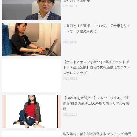
きがい」とは何か
2021.06.19
ＪＲ西とＪＲ東海、「のぞみ」７号車をリモ
ートワーク優先車両に
2021.08.30
【テストステロンを増やす↑堀江メソッド 筋
トレ＆生活習慣】自宅で内転筋鍛えてテスト
ステロンアップ！
2021.08.11
【2021年を大総括！】テレワーク中心、“通
勤服”概念の崩壊…OLを取り巻くリアルな環
境
2021.11.10
鳥取銀行、都市部の副業人材マッチング 地元