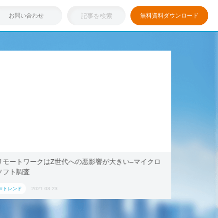
お問い合わせ
無料資料ダウンロード
浸透しつつある「リモートワーク」を存分に活用！ブッ
テレワー
キング・ドットコム、2021年旅行トレンド「ワーケー
AoyamaL
ション」におすすめの国内宿泊施設5選
#トレンド
2021.03.17
#トレンド