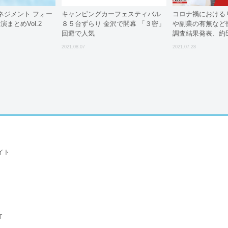
ネジメント フォー
キャンピングカーフェスティバル
コロナ禍における
演まとめVol.2
８５台ずらり 金沢で開幕 「３密」
や副業の有無など
回避で人気
調査結果発表、約
ート」を重視
2021.08.07
2021.07.28
イト
T