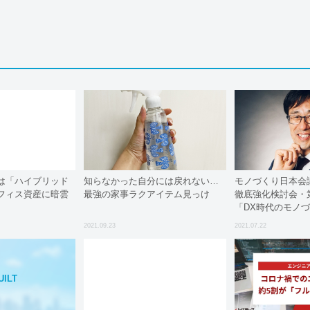
は「ハイブリッド
知らなかった自分には戻れない…
モノづくり日本会
フィス資産に暗雲
最強の家事ラクアイテム見っけ
徹底強化検討会・
「DX時代のモノ
⑦」
2021.09.23
2021.07.22
UILT