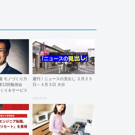
議 モノづくり力
週刊！ニュースの見出し ２月２５
第12回勉強会
日～３月３日 大分
づくり＆サービス
2022.03.04