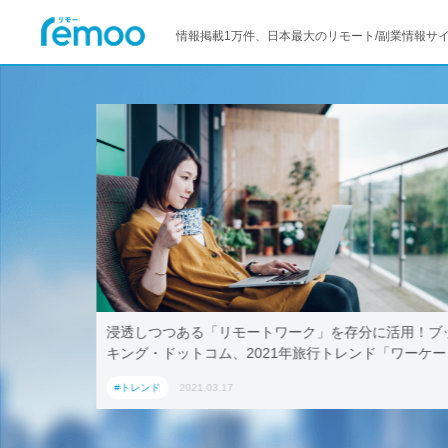
情報掲載1万件、日本最大のリモート/副業情報サ
活用！ブッ
テレワークでも取引先に贈れる「リモート手土産」、
「ワーケー
AoyamaLab
#トレンド
2021.03.17