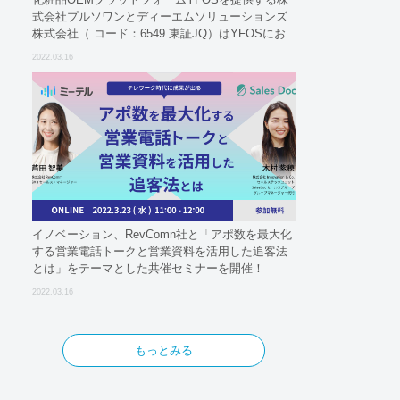
式会社プルソワンとディーエムソリューションズ
株式会社（ コード：6549 東証JQ）はYFOSにお
けるロジスティクスパートナーとしての基本合意
2022.03.16
契約を締結
イノベーション、RevComn社と「アポ数を最大化
する営業電話トークと営業資料を活用した追客法
とは」をテーマとした共催セミナーを開催！
2022.03.16
もっとみる