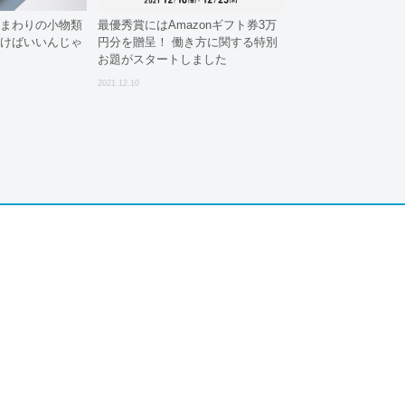
Cまわりの小物類
最優秀賞にはAmazonギフト券3万
とけばいいんじゃ
円分を贈呈！ 働き方に関する特別
お題がスタートしました
2021.12.10