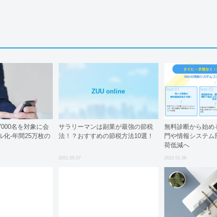
ZUU online
000名を対象に会
サラリーマンは副業が最強の節税
無料診断から始める
化‐年間25万枚の
法！？おすすめの節税方法10選！
門や情報システム
荷低減へ
2021.05.07
2022.01.06