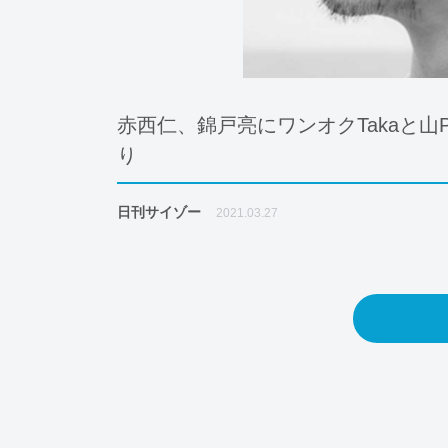
赤西仁、錦戸亮にワンオクTakaと
り
日刊サイゾー
2021.03.27