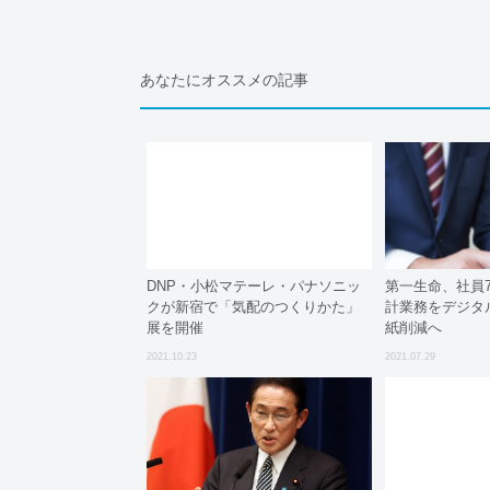
あなたにオススメの記事
DNP・小松マテーレ・パナソニッ
第一生命、社員7
クが新宿で「気配のつくりかた」
計業務をデジタル
展を開催
紙削減へ
2021.10.23
2021.07.29