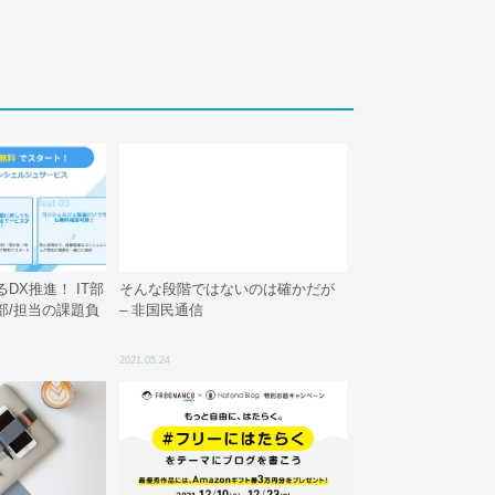
DX推進！ IT部
そんな段階ではないのは確かだが
部/担当の課題負
– 非国民通信
2021.05.24