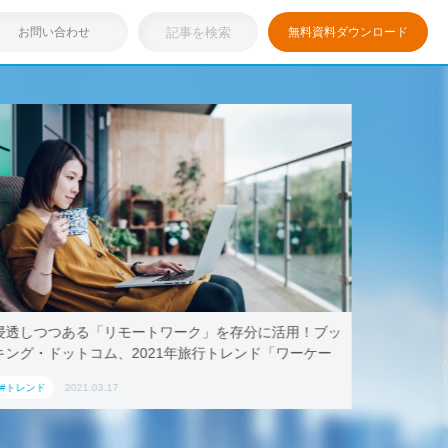
お問い合わせ
無料資料ダウンロード
浸透しつつある「リモートワーク」を存分に活用！ブッ
テレワー
キング・ドットコム、2021年旅行トレンド「ワーケー
AoyamaL
ション」におすすめの国内宿泊施設5選
#トレンド
2021.03.17
#トレンド