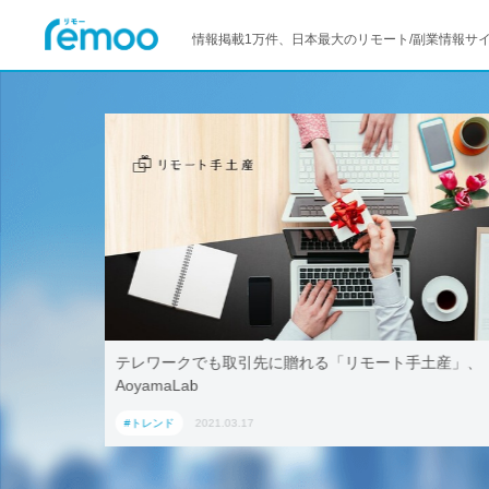
情報掲載1万件、日本最大のリモート/副業情報サ
活用！ブッ
テレワークでも取引先に贈れる「リモート手土産」、
「ワーケー
AoyamaLab
#トレンド
2021.03.17