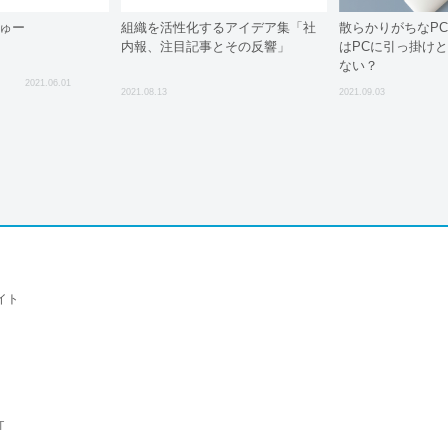
じゅー
組織を活性化するアイデア集「社
散らかりがちなP
内報、注目記事とその反響」
はPCに引っ掛け
ない？
2021.06.01
2021.08.13
2021.09.03
イト
T