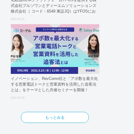
式会社プルソワンとディーエムソリューションズ
株式会社（ コード：6549 東証JQ）はYFOSにお
けるロジスティクスパートナーとしての基本合意
2022.03.16
契約を締結
イノベーション、RevComn社と「アポ数を最大化
する営業電話トークと営業資料を活用した追客法
とは」をテーマとした共催セミナーを開催！
2022.03.16
もっとみる