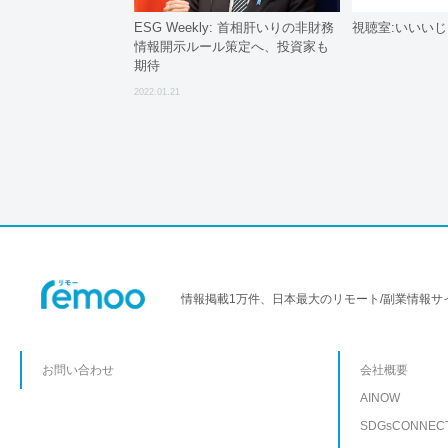
ESG Weekly: 首相肝いりの非財務
視聴室:いいい
情報開示ルール策定へ、投資家も
期待
2022.01.21
情報掲載1万件、日本最大のリモート/副業情報サ
お問い合わせ
会社概要
AINOW
SDGsCONNEC