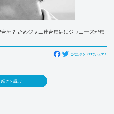
山P合流？ 辞めジャニ連合集結にジャニーズが焦
この記事をSNSでシェア！
続きを読む