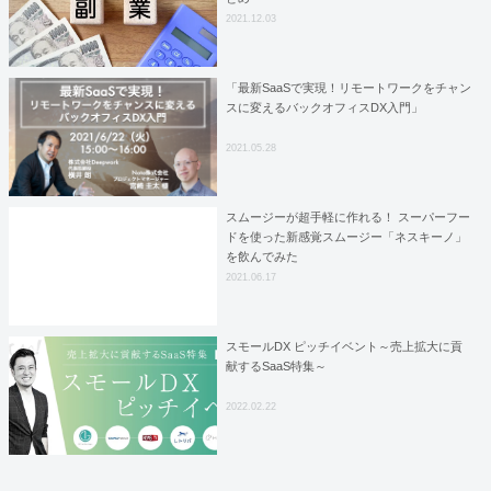
2021.12.03
「最新SaaSで実現！リモートワークをチャン
スに変えるバックオフィスDX入門」
2021.05.28
スムージーが超手軽に作れる！ スーパーフー
ドを使った新感覚スムージー「ネスキーノ」
を飲んでみた
2021.06.17
スモールDX ピッチイベント～売上拡大に貢
献するSaaS特集～
2022.02.22