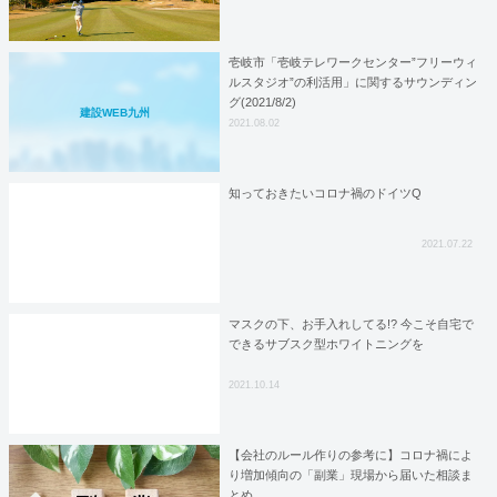
壱岐市「壱岐テレワークセンター”フリーウィ
ルスタジオ”の利活用」に関するサウンディン
グ(2021/8/2)
建設WEB九州
2021.08.02
知っておきたいコロナ禍のドイツQ
2021.07.22
マスクの下、お手入れしてる!? 今こそ自宅で
できるサブスク型ホワイトニングを
2021.10.14
【会社のルール作りの参考に】コロナ禍によ
り増加傾向の「副業」現場から届いた相談ま
とめ