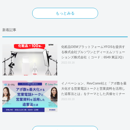
もっとみる
新着記事
化粧品OEMプラットフォームYFOSを提供す
る株式会社プルソワンとディーエムソリュー
ションズ株式会社（ コード：6549 東証JQ）
はYFOSにおけるロジスティクスパートナー
2022.03.16
としての基本合意契約を締結
イノベーション、RevComn社と「アポ数を最
大化する営業電話トークと営業資料を活用し
た追客法とは」をテーマとした共催セミナー
を開催！
2022.03.16