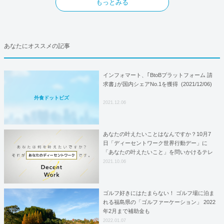
もっとみる
あなたにオススメの記事
インフォマート、｢BtoBプラットフォーム 請
求書｣が国内シェアNo.1を獲得 (2021/12/06)
外食ドットビズ
2021.12.06
あなたの叶えたいことはなんですか？10月7
日「ディーセントワーク世界行動デー」に
「あなたの叶えたいこと」を問いかけるテレ
ビCMを放送。
2021.10.06
ゴルフ好きにはたまらない！ ゴルフ場に泊ま
れる福島県の「ゴルファーケーション」 2022
年2月まで補助金も
2022.01.07