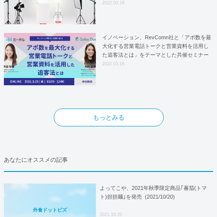
はYFOSにおけるロジスティクスパートナー
2022.03.16
としての基本合意契約を締結
イノベーション、RevComn社と「アポ数を最
大化する営業電話トークと営業資料を活用し
た追客法とは」をテーマとした共催セミナー
を開催！
2022.03.16
もっとみる
あなたにオススメの記事
よってこや、2021年秋季限定商品｢蕃茄(トマ
ト)担担麺｣を発売 (2021/10/20)
外食ドットビズ
2021.10.20