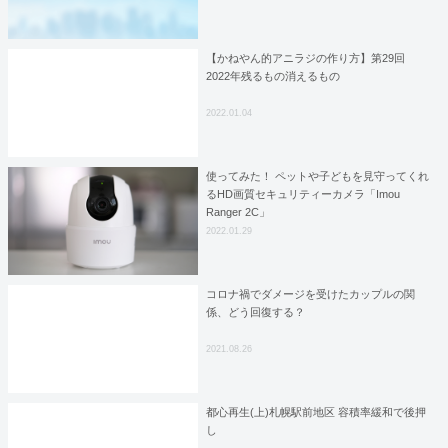
【かねやん的アニラジの作り方】第29回
2022年残るもの消えるもの
2022.01.04
使ってみた！ ペットや子どもを見守ってくれ
るHD画質セキュリティーカメラ「Imou
Ranger 2C」
2022.01.29
コロナ禍でダメージを受けたカップルの関
係、どう回復する？
2021.08.26
都心再生(上)札幌駅前地区 容積率緩和で後押
し