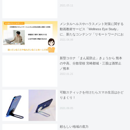
2021.05.11
メンタルヘルスやハラスメント対策に関する
動画教材サービス「Wellness Eye Study」
に、新たなコンテンツ「リモートワークにお
けるメンタルヘルスケア」を追加
2021.04.06
新型コロナ 「まん延防止」きょうから 熊本
の中高、分散登校 宮崎都城・三股は酒禁止
／熊本
2022.01.21
可動スティックを付けたらスマホ生活はかど
りまくり！
2021.09.05
頼もしい地域の底力