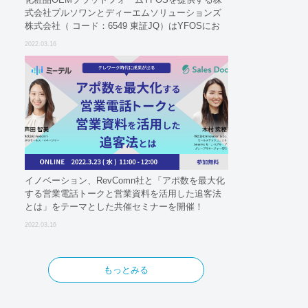
式会社プルソワンとディーエムソリューションズ
株式会社（ コード：6549 東証JQ）はYFOSにお
けるロジスティクスパートナーとしての基本合意
2022.03.16
契約を締結
イノベーション、RevComn社と「アポ数を最大化
する営業電話トークと営業資料を活用した追客法
とは」をテーマとした共催セミナーを開催！
2022.03.16
もっとみる