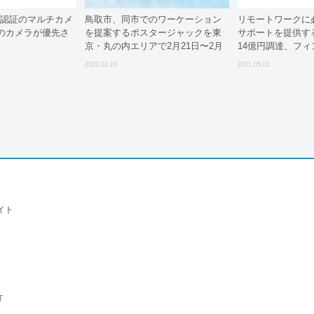
0で顔認証のマルチカメ
鳥取市、同市でのワーケーション
リモートワークに
のカメラが優先さ
を提案するポスタージャックを東
サポートを提供するFi
京・丸の内エリアで2月21日〜2月
14億円調達、フ
27日に実施 鳥取県鳥取市
向転換
2022.02.18
2021.05.02
イト
T