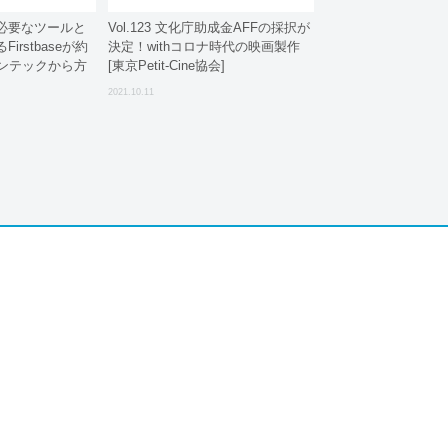
必要なツールと
Vol.123 文化庁助成金AFFの採択が
rstbaseが約
決定！withコロナ時代の映画製作
ィンテックから方
[東京Petit-Cine協会]
2021.10.11