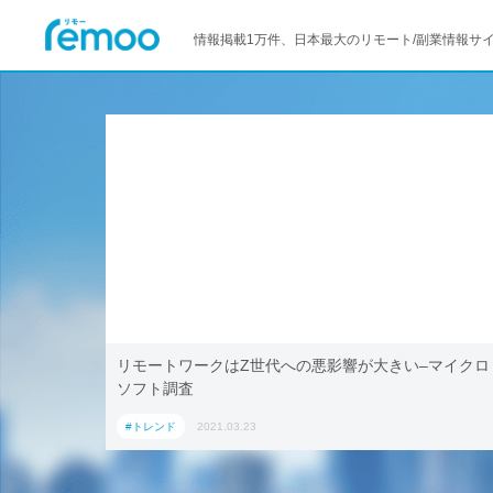
情報掲載1万件、日本最大のリモート/副業情報サ
土産」、
リモートワークはZ世代への悪影響が大きい–マイクロ
ソフト調査
#トレンド
2021.03.23