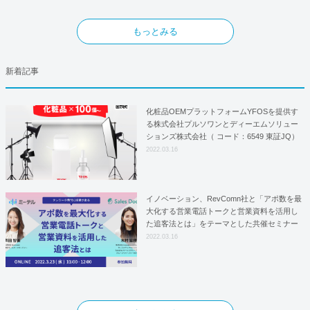
もっとみる
新着記事
化粧品OEMプラットフォームYFOSを提供す
る株式会社プルソワンとディーエムソリュー
ションズ株式会社（ コード：6549 東証JQ）
はYFOSにおけるロジスティクスパートナー
2022.03.16
としての基本合意契約を締結
イノベーション、RevComn社と「アポ数を最
大化する営業電話トークと営業資料を活用し
た追客法とは」をテーマとした共催セミナー
を開催！
2022.03.16