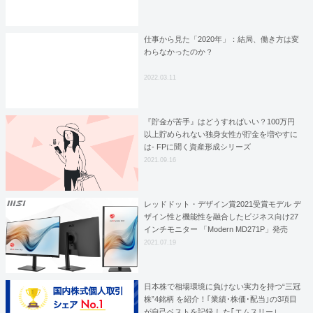
仕事から見た「2020年」：結局、働き方は変
わらなかったのか？
2022.03.11
『貯金が苦手』はどうすればいい？100万円
以上貯められない独身女性が貯金を増やすに
は- FPに聞く資産形成シリーズ
2021.09.16
レッドドット・デザイン賞2021受賞モデル デ
ザイン性と機能性を融合したビジネス向け27
インチモニター 「Modern MD271P」発売
2021.07.19
日本株で相場環境に負けない実力を持つ“三冠
株”4銘柄 を紹介！｢業績･株価･配当｣の3項目
が自己ベストを記録 した｢エムスリー｣