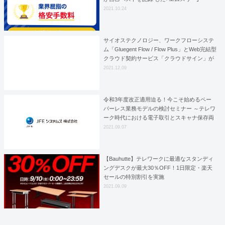
｢SHOEI｣｢三協フロンテア｣に注目！ – ダイヤ
2021.10.24
モンドZAi最新記事
サイオステクノロジー、ワークフローシステ
ム「Gluegent Flow / Flow Plus」とWeb完結型
クラウド契約サービス「クラウドサイン」が
連携 ～契約の決裁から保管まで業務プロセス
2021.12.09
全体をクラウド環境で完結、 デジタル化・ペ
ーパーレス化推進に寄与～
令和3年度改正適用迫る！今こそ始めるペー
パーレス業務モデルの検討セミナー ～テレワ
ーク時代における電子取引とスキャナ保存両
立の勘所～
2021.09.07
【Bauhutte】テレワークに最適なスタンディ
ングデスクが最大30％OFF！1日限定・楽天
セールの特別割引を実施
2021.09.09