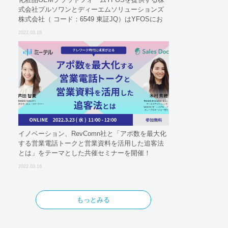
式会社プルソワンとディーエムソリューションズ
株式会社（ コード：6549 東証JQ）はYFOSにお
けるロジスティクスパートナーとしての基本合意
2022.03.16
契約を締結
イノベーション、RevComn社と「アポ数を最大化
する営業電話トークと営業資料を活用した追客法
とは」をテーマとした共催セミナーを開催！
2022.03.16
もっとみる