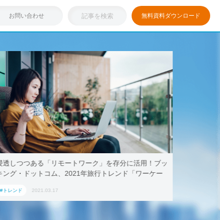
お問い合わせ
無料資料ダウンロード
浸透しつつある「リモートワーク」を存分に活用！ブッ
テレワー
キング・ドットコム、2021年旅行トレンド「ワーケー
AoyamaL
ション」におすすめの国内宿泊施設5選
#トレンド
2021.03.17
#トレンド