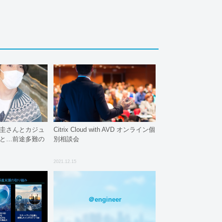
ー圭さんとカジュ
Citrix Cloud with AVD オンライン個
望と…前途多難の
別相談会
2021.12.15
＠engineer