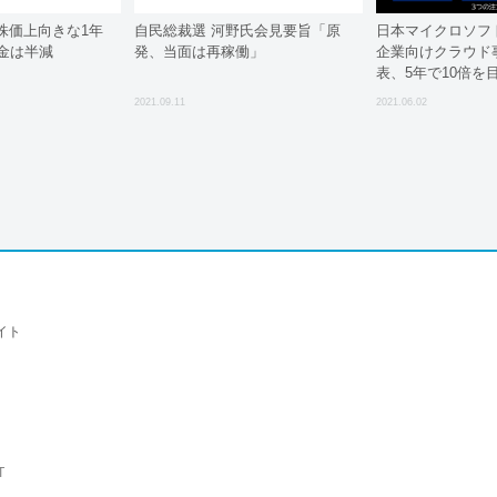
株価上向きな1年
自民総裁選 河野氏会見要旨「原
日本マイクロソフ
金は半減
発、当面は再稼働」
企業向けクラウド
表、5年で10倍を
2021.09.11
2021.06.02
イト
T