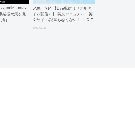
トが中堅・中小
6/30、7/14 【Live配信（リアルタ
事業拡大策を発
イム配信）】 英文マニュアル・英
目指す
文サイト/記事も恐くない！ ＩＣＴ
英文読解セミナー 【演習課題＆解
2021.05.26
説付き】