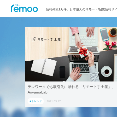
情報掲載1万件、日本最大のリモート/副業情報サ
活用！ブッ
テレワークでも取引先に贈れる「リモート手土産」、
「ワーケー
AoyamaLab
#トレンド
2021.03.17