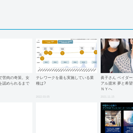
で苦肉の奇策。女
テレワークを最も実施している業
眞子さん ベイダ
を認められるまで
種は?
アル渡米 夢と希
ＮＹへ
2022.03.05
2021.11.15