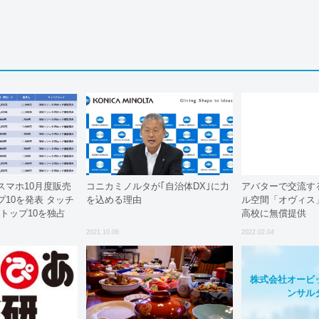
スマホ10月度販売
コニカミノルタが｢自治体DX｣に力
アバターで交流す
10を発表 タッチ
を込める理由
ル空間「オヴィス
eがトップ10を独占
高校に無償提供
2021.10.06
2022.02.04
株式会社オービ
ンサル