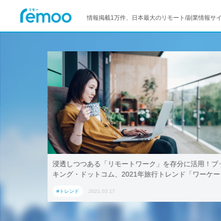
情報掲載1万件、日本最大のリモート/副業情報サ
–マイクロ
浸透しつつある「リモートワーク」を存分に活用！ブ
キング・ドットコム、2021年旅行トレンド「ワーケー
ション」におすすめの国内宿泊施設5選
#トレンド
2021.03.17