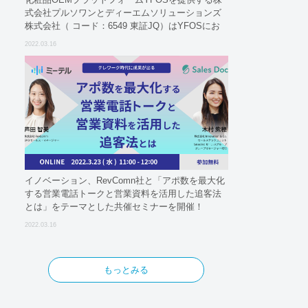
式会社プルソワンとディーエムソリューションズ
株式会社（ コード：6549 東証JQ）はYFOSにお
けるロジスティクスパートナーとしての基本合意
2022.03.16
契約を締結
イノベーション、RevComn社と「アポ数を最大化
する営業電話トークと営業資料を活用した追客法
とは」をテーマとした共催セミナーを開催！
2022.03.16
もっとみる