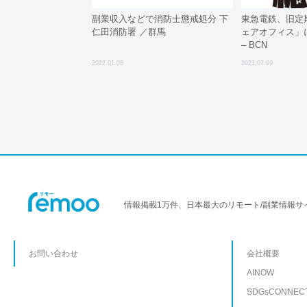
副業収入などで消防士懲戒処分 下
東急電鉄、旧定
仁田消防署 ／群馬
ェアオフィス」
– BCN
2022.01.08
2021.07.09
情報掲載1万件、日本最大のリモート/副業情報サ
お問い合わせ
会社概要
AINOW
SDGsCONNEC