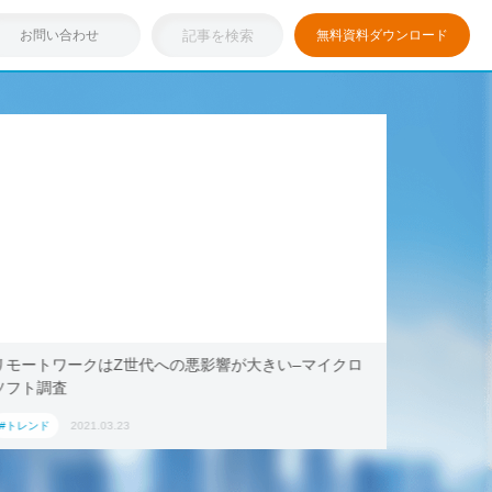
お問い合わせ
無料資料ダウンロード
リモートワークはZ世代への悪影響が大きい–マイクロ
浸透しつ
ソフト調査
キング・ド
ション」
#トレンド
2021.03.23
#トレンド