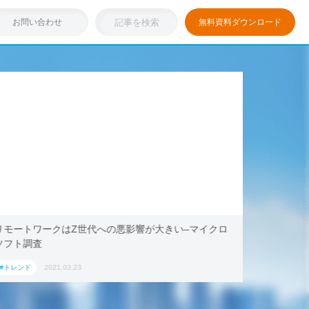
お問い合わせ
無料資料ダウンロード
リモートワークはZ世代への悪影響が大きい–マイクロ
浸透しつ
ソフト調査
キング・ド
ション」
#トレンド
2021.03.23
#トレンド