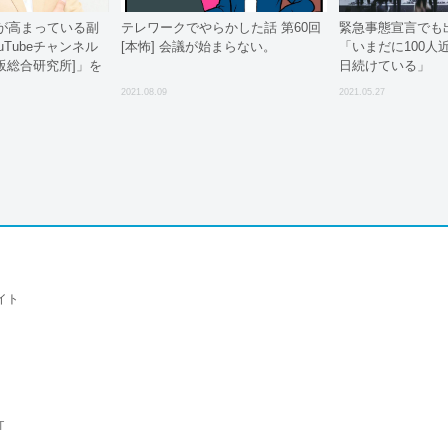
が高まっている副
テレワークでやらかした話 第60回
緊急事態宣言でも
uTubeチャンネル
[本怖] 会議が始まらない。
「いまだに100人
物販総合研究所]」を
日続けている」
2021.08.09
2021.05.27
イト
T