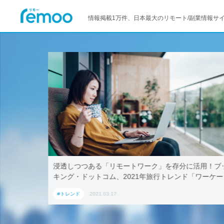
情報掲載1万件、日本最大のリモート/副業情報サ
–マイクロ
浸透しつつある「リモートワーク」を存分に活用！ブ
キング・ドットコム、2021年旅行トレンド「ワーケー
ション」におすすめの国内宿泊施設5選
#トレンド
2021.03.17