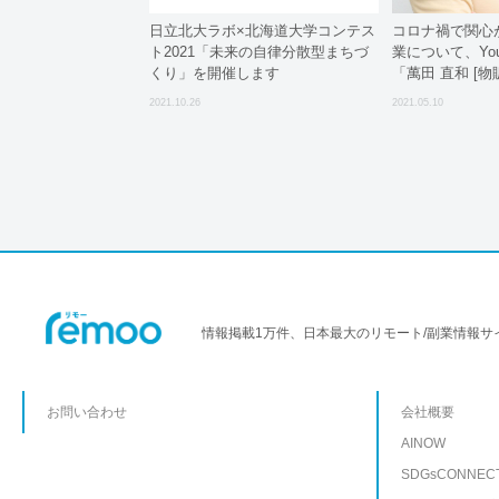
日立北大ラボ×北海道大学コンテス
コロナ禍で関心
ト2021「未来の自律分散型まちづ
業について、Yo
くり」を開催します
「萬田 直和 [
開設！
2021.10.26
2021.05.10
情報掲載1万件、日本最大のリモート/副業情報サ
お問い合わせ
会社概要
AINOW
SDGsCONNEC