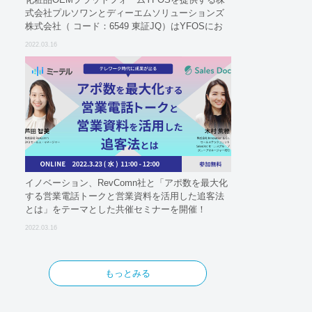
式会社プルソワンとディーエムソリューションズ
株式会社（ コード：6549 東証JQ）はYFOSにお
けるロジスティクスパートナーとしての基本合意
2022.03.16
契約を締結
イノベーション、RevComn社と「アポ数を最大化
する営業電話トークと営業資料を活用した追客法
とは」をテーマとした共催セミナーを開催！
2022.03.16
もっとみる