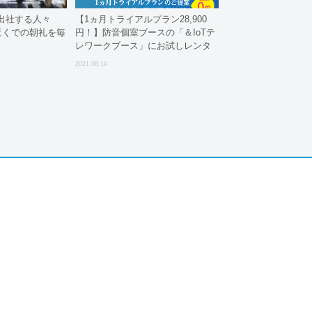
出社する人々
【1ヵ月トライアルプラン28,900
近くでの朝礼を毎
円！】防音個室ブースの「＆IoTテ
レワークブース」にお試しレンタ
ルプランも追加されて、さらに導
2021.08.19
入しやすくなりました。