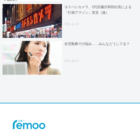
ヨドバシカメラ、2代目藤沢和則社長による
「打倒アマゾン」宣言（後）
2021.11.12
在宅勤務での悩み……みんなどうしてる？
2021.06.17