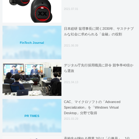
2021.07.01
日本総研 翁理事長に聞く2030年、サステナブ
ルな社会に求められる「金融」の役割
FinTech Journal
2021.06.09
デジタル庁先行採用職員に辞令 競争率40倍か
ら選抜
2021.04.13
CAC、マイクロソフトの「Advanced
Specialization」を「Windows Virtual
Desktop」分野で取得
PR TIMES
2021.03.29
高校生が憧れる職業 2位は「公務員」、1位