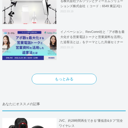
る株式会社プルソワンとディーエムソリュー
ションズ株式会社（ コード：6549 東証JQ）
はYFOSにおけるロジスティクスパートナー
2022.03.16
としての基本合意契約を締結
イノベーション、RevComn社と「アポ数を最
大化する営業電話トークと営業資料を活用し
た追客法とは」をテーマとした共催セミナー
を開催！
2022.03.16
もっとみる
あなたにオススメの記事
JVC、約28時間再生できる“重低音&タフ”完全
ワイヤレス