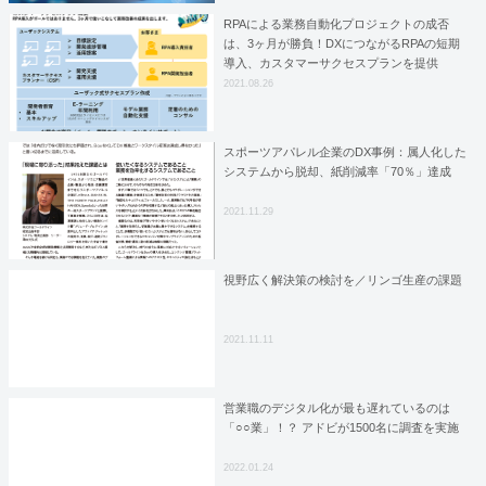
RPAによる業務自動化プロジェクトの成否
は、3ヶ月が勝負！DXにつながるRPAの短期
導入、カスタマーサクセスプランを提供
2021.08.26
スポーツアパレル企業のDX事例：属人化した
システムから脱却、紙削減率「70％」達成
2021.11.29
視野広く解決策の検討を／リンゴ生産の課題
2021.11.11
営業職のデジタル化が最も遅れているのは
「○○業」！？ アドビが1500名に調査を実施
2022.01.24