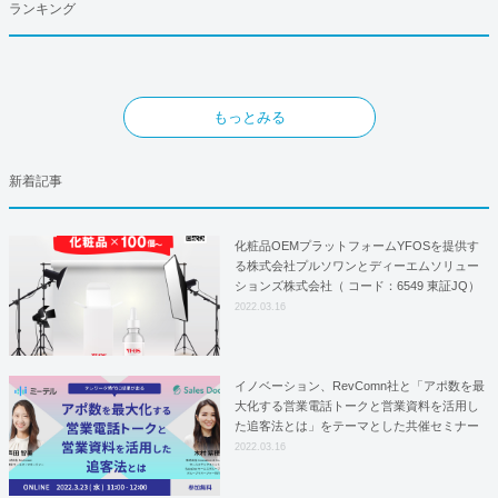
ランキング
もっとみる
新着記事
化粧品OEMプラットフォームYFOSを提供す
る株式会社プルソワンとディーエムソリュー
ションズ株式会社（ コード：6549 東証JQ）
はYFOSにおけるロジスティクスパートナー
2022.03.16
としての基本合意契約を締結
イノベーション、RevComn社と「アポ数を最
大化する営業電話トークと営業資料を活用し
た追客法とは」をテーマとした共催セミナー
を開催！
2022.03.16