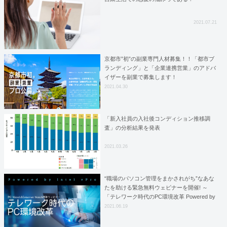
2021.07.21
京都市”初”の副業専門人材募集！！「都市ブ
ランディング」と「企業連携営業」のアドバ
イザーを副業で募集します！
2021.04.30
「新入社員の入社後コンディション推移調
査」の分析結果を発表
2021.03.26
“職場のパソコン管理をまかされがち”なあな
たを助ける緊急無料ウェビナーを開催! ～
「テレワーク時代のPC環境改革 Powered by
Intel vPro」 6月22日(火)19時より[Sponsored]
2021.06.19