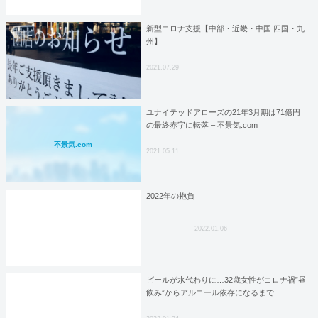
新型コロナ支援【中部・近畿・中国 四国・九
州】
2021.07.29
ユナイテッドアローズの21年3月期は71億円
の最終赤字に転落 – 不景気.com
不景気.com
2021.05.11
2022年の抱負
2022.01.06
ビールが水代わりに…32歳女性がコロナ禍”昼
飲み”からアルコール依存になるまで