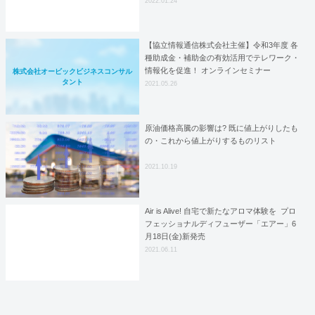
2022.01.24
【協立情報通信株式会社主催】令和3年度 各
種助成金・補助金の有効活用でテレワーク・
情報化を促進！ オンラインセミナー
株式会社オービックビジネスコンサル
タント
2021.05.26
原油価格高騰の影響は? 既に値上がりしたも
の・これから値上がりするものリスト
2021.10.19
Air is Alive! 自宅で新たなアロマ体験を プロ
フェッショナルディフューザー「エアー」6
月18日(金)新発売
2021.06.11