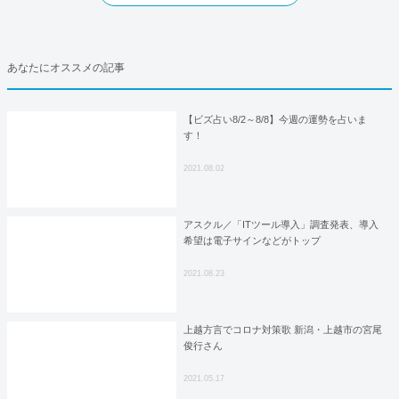
あなたにオススメの記事
【ビズ占い8/2～8/8】今週の運勢を占いま
す！
2021.08.02
アスクル／「ITツール導入」調査発表、導入
希望は電子サインなどがトップ
2021.08.23
上越方言でコロナ対策歌 新潟・上越市の宮尾
俊行さん
2021.05.17