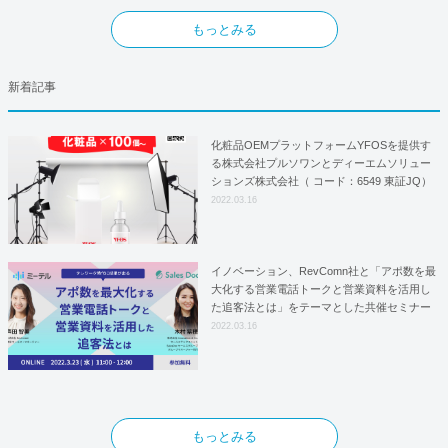
もっとみる
新着記事
化粧品OEMプラットフォームYFOSを提供す
る株式会社プルソワンとディーエムソリュー
ションズ株式会社（ コード：6549 東証JQ）
はYFOSにおけるロジスティクスパートナー
2022.03.16
としての基本合意契約を締結
イノベーション、RevComn社と「アポ数を最
大化する営業電話トークと営業資料を活用し
た追客法とは」をテーマとした共催セミナー
を開催！
2022.03.16
もっとみる