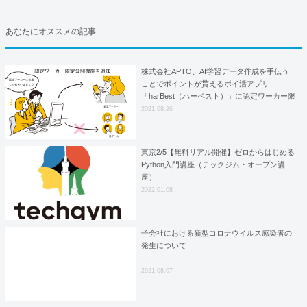
あなたにオススメの記事
株式会社APTO、AI学習データ作成を手伝う
ことでポイントが貰えるポイ活アプリ
「harBest（ハーベスト）」に認定ワーカー限
定公開機能を追加
2021.08.26
東京2/5【無料リアル開催】ゼロからはじめる
Python入門講座（テックジム・オープン講
座）
2022.01.08
子会社における新型コロナウイルス感染者の
発生について
2021.08.07