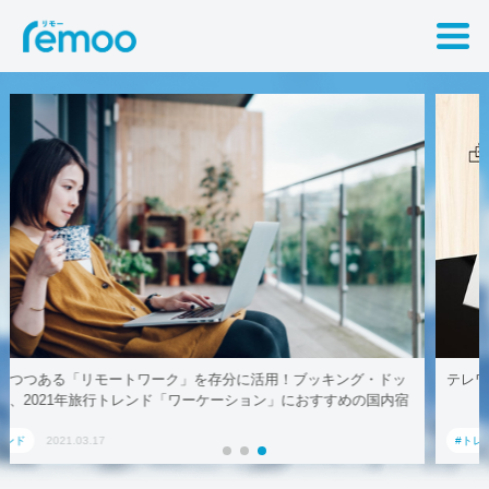
ドッ
テレワークでも取引先に贈れる「リモート手土産」、AoyamaLab
内宿
#トレンド
2021.03.17