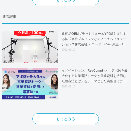
新着記事
化粧品OEMプラットフォームYFOSを提供す
る株式会社プルソワンとディーエムソリュー
ションズ株式会社（ コード：6549 東証JQ）
はYFOSにおけるロジスティクスパートナー
2022.03.16
としての基本合意契約を締結
イノベーション、RevComn社と「アポ数を最
大化する営業電話トークと営業資料を活用し
た追客法とは」をテーマとした共催セミナー
を開催！
2022.03.16
もっとみる