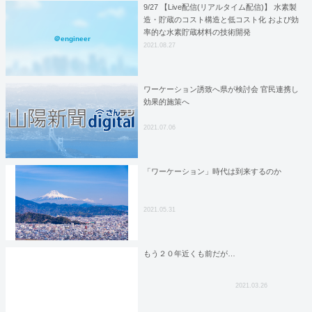
9/27 【Live配信(リアルタイム配信)】 水素製
造・貯蔵のコスト構造と低コスト化 および効
率的な水素貯蔵材料の技術開発
＠engineer
2021.08.27
ワーケーション誘致へ県が検討会 官民連携し
効果的施策へ
2021.07.06
「ワーケーション」時代は到来するのか
2021.05.31
もう２０年近くも前だが…
2021.03.26