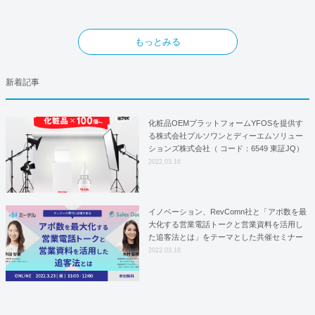
もっとみる
新着記事
化粧品OEMプラットフォームYFOSを提供す
る株式会社プルソワンとディーエムソリュー
ションズ株式会社（ コード：6549 東証JQ）
はYFOSにおけるロジスティクスパートナー
2022.03.16
としての基本合意契約を締結
イノベーション、RevComn社と「アポ数を最
大化する営業電話トークと営業資料を活用し
た追客法とは」をテーマとした共催セミナー
を開催！
2022.03.16