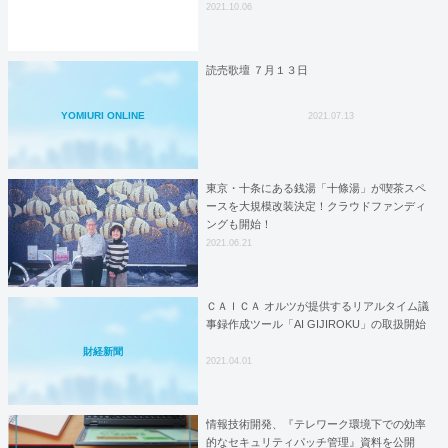
2021.10.06
読売歌壇 ７月１３日
YOMIURI ONLINE
2021.07.13
東京・十条にある銭湯「十條湯」が喫茶スペ
ースを大規模改装決定！クラウドファンディ
ングも開始！
2021.06.21
ＣＡＩＣＡ オルツが提供するリアルタイム議
事録作成ツール「AI GIJIROKU」の取扱開始
財経新聞
2021.04.01
情報技術開発、『テレワーク環境下での効率
的なセキュリティパッチ管理』資料を公開