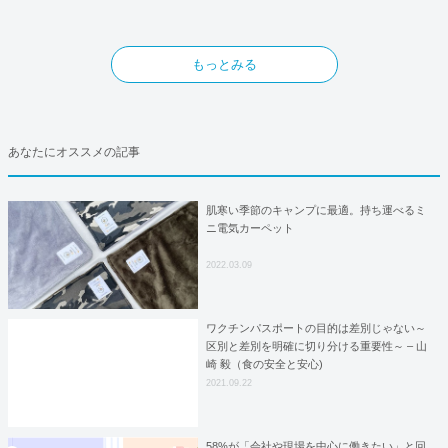
もっとみる
あなたにオススメの記事
肌寒い季節のキャンプに最適。持ち運べるミ
ニ電気カーペット
2022.03.09
ワクチンパスポートの目的は差別じゃない～
区別と差別を明確に切り分ける重要性～ – 山
崎 毅（食の安全と安心)
2021.09.22
58%が「会社や現場を中心に働きたい」と回