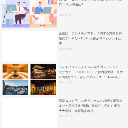
答 – その理由は?
2022.03.02
企業は「デジタルノマド」に関する方針を明
確にすべきだ – HBR.org翻訳マネジメント記
事
2021.09.02
ペントハウススタイルの本格的フィンランド
式サウナ 「ROOFTOP」／都内最大級！最大
200席のコワーキングスペース 「LifeWork」
12月1日（水）中央・総武線、西荻窪駅徒歩0
2021.12.01
分にオープン
新型コロナ下、ステイホームへの秘訣 情報過
多だと思考停止 簡潔に直観的に訴えて 東京
大大学院・奥原剛准教授
2021.05.11