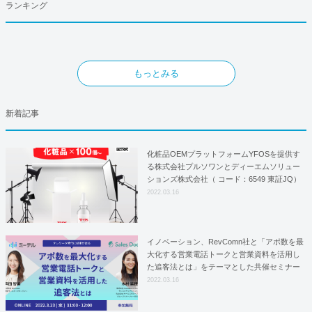
ランキング
もっとみる
新着記事
化粧品OEMプラットフォームYFOSを提供す
る株式会社プルソワンとディーエムソリュー
ションズ株式会社（ コード：6549 東証JQ）
はYFOSにおけるロジスティクスパートナー
2022.03.16
としての基本合意契約を締結
イノベーション、RevComn社と「アポ数を最
大化する営業電話トークと営業資料を活用し
た追客法とは」をテーマとした共催セミナー
を開催！
2022.03.16