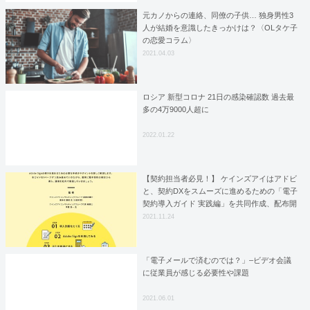
元カノからの連絡、同僚の子供… 独身男性3
人が結婚を意識したきっかけは？〈OLタケ子
の恋愛コラム〉
2021.04.03
ロシア 新型コロナ 21日の感染確認数 過去最
多の4万9000人超に
2022.01.22
【契約担当者必見！】 ケインズアイはアドビ
と、契約DXをスムーズに進めるための「電子
契約導入ガイド 実践編」を共同作成、配布開
始
2021.11.24
「電子メールで済むのでは？」–ビデオ会議
に従業員が感じる必要性や課題
2021.06.01