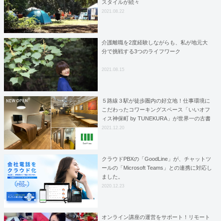
スタイルが続々
2021.08.22
介護離職を2度経験しながらも、私が地元大
分で挑戦する3つのライフワーク
2021.08.15
５路線３駅が徒歩圏内の好立地！仕事環境に
こだわったコワーキングスペース「いいオフ
ィス神保町 by TUNEKURA」が世界一の古書
店街・神保町にオープン
2021.12.20
クラウドPBXの「GoodLine」が、チャットツ
ールの「Microsoft Teams」との連携に対応し
ました。
2020.12.23
オンライン講座の運営をサポート！リモート