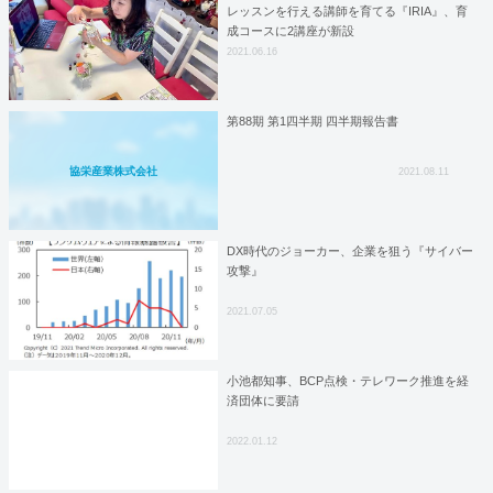
レッスンを行える講師を育てる『IRIA』、育
成コースに2講座が新設
2021.06.16
第88期 第1四半期 四半期報告書
協栄産業株式会社
2021.08.11
DX時代のジョーカー、企業を狙う『サイバー
攻撃』
2021.07.05
小池都知事、BCP点検・テレワーク推進を経
済団体に要請
2022.01.12