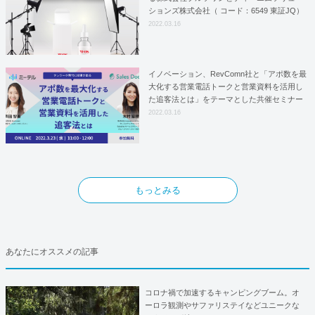
ションズ株式会社（ コード：6549 東証JQ）
はYFOSにおけるロジスティクスパートナー
2022.03.16
としての基本合意契約を締結
イノベーション、RevComn社と「アポ数を最
大化する営業電話トークと営業資料を活用し
た追客法とは」をテーマとした共催セミナー
を開催！
2022.03.16
もっとみる
あなたにオススメの記事
コロナ禍で加速するキャンピングブーム。オ
ーロラ観測やサファリステイなどユニークな