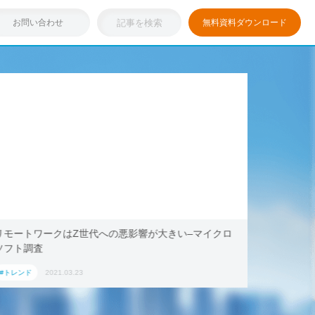
お問い合わせ
無料資料ダウンロード
リモートワークはZ世代への悪影響が大きい–マイクロ
浸透しつ
ソフト調査
キング・ド
ション」
#トレンド
2021.03.23
#トレンド