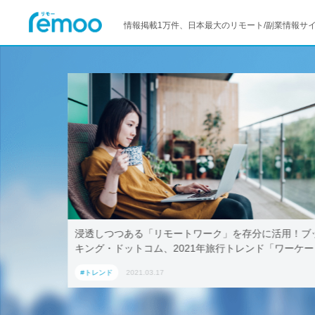
情報掲載1万件、日本最大のリモート/副業情報サ
–マイクロ
浸透しつつある「リモートワーク」を存分に活用！ブ
キング・ドットコム、2021年旅行トレンド「ワーケー
ション」におすすめの国内宿泊施設5選
#トレンド
2021.03.17