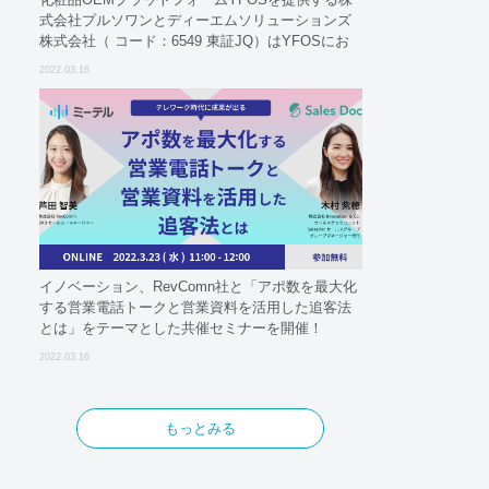
式会社プルソワンとディーエムソリューションズ
株式会社（ コード：6549 東証JQ）はYFOSにお
けるロジスティクスパートナーとしての基本合意
2022.03.16
契約を締結
イノベーション、RevComn社と「アポ数を最大化
する営業電話トークと営業資料を活用した追客法
とは」をテーマとした共催セミナーを開催！
2022.03.16
もっとみる