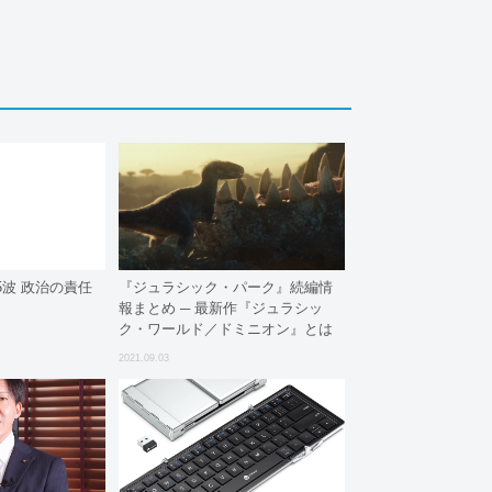
波 政治の責任
『ジュラシック・パーク』続編情
報まとめ ─ 最新作『ジュラシッ
ク・ワールド／ドミニオン』とは
2021.09.03