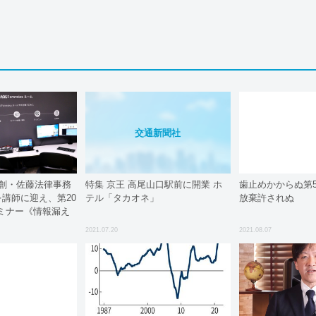
交通新聞社
、創・佐藤法律事務
特集 京王 高尾山口駅前に開業 ホ
歯止めかからぬ第5
を講師に迎え、第20
テル「タカオネ」
放棄許されぬ
ミナー《情報漏え
最先端のフォレン
2021.07.20
2021.08.07
を配信