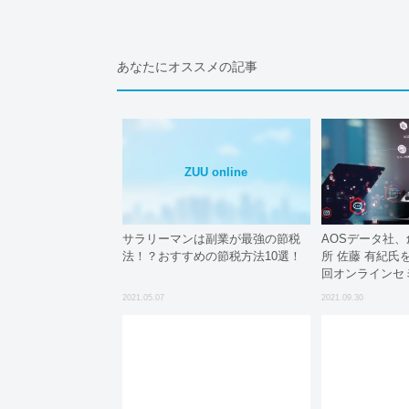
あなたにオススメの記事
ZUU online
サラリーマンは副業が最強の節税
AOSデータ社
法！？おすすめの節税方法10選！
所 佐藤 有紀氏
回オンラインセ
いの実務対応と
2021.05.07
2021.09.30
ジック対策》 