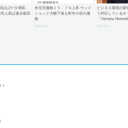
3Qも2ケタ増収、
米住宅価格１５．７％上昇 ウッド
ビジネス環境の変
の売上高は過去最高
ショック大幅下落も昨年の倍の価
う対応しているか
格
「Yamaha Network 
Forum 2022」レ
2021.06.30
2022.01.31
イト
T