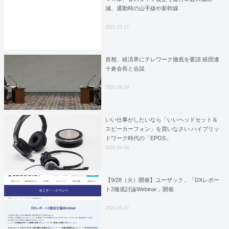
減、通勤時の山手線や新幹線
2021.12.17
首相、経済界にテレワーク徹底を要請 経団連
十倉会長と会談
2021.08.19
いい仕事がしたいなら「いいヘッドセット＆
スピーカーフォン」を買いなさい ハイブリッ
ドワーク時代の「EPOS」
2021.04.09
【9/28（火）開催】ユーザック、「DXレポー
ト2徹底討論Webinar」開催
2021.09.27