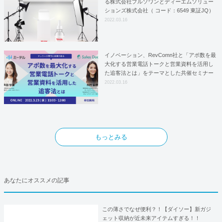
る株式会社プルソワンとディーエムソリュー
ションズ株式会社（ コード：6549 東証JQ）
はYFOSにおけるロジスティクスパートナー
2022.03.16
としての基本合意契約を締結
イノベーション、RevComn社と「アポ数を最
大化する営業電話トークと営業資料を活用し
た追客法とは」をテーマとした共催セミナー
を開催！
2022.03.16
もっとみる
あなたにオススメの記事
この薄さでなぜ便利？！【ダイソー】新ガジ
ェット収納が近未来アイテムすぎる！！