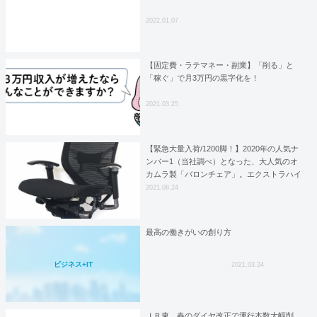
2022.01.07
【固定費・ラテマネー・副業】「削る」と
「稼ぐ」で月3万円の黒字化を！
2021.03.25
【緊急大量入荷/1200脚！】2020年の人気ナ
ンバー1（当社調べ）となった、大人気のオ
カムラ製「バロンチェア」。エクストラハイ
バック（ヘッドレスト）、可働肘の大量入荷
2021.08.24
が決定しました！！
最高の働きがいの創り方
ビジネス+IT
2021.03.24
ＪＲ東、春のダイヤ改正で運行本数大幅削