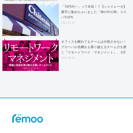
「70円均一」って本気！？【シャトレーゼ】
勝手に集めちゃいました「神の中の神」コス
パTOP5
2022.01.30
オフィスを離れてもチームは分裂させない！
グローバル危機をも乗り越えるチーム力を磨
く『リモートワーク・マネジメント』、 6月
30日発売
2021.06.30